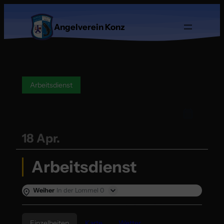
Angelverein Konz
Arbeitsdienst
18 Apr.
Arbeitsdienst
Weiher
In der Lommel 0
Einzelheiten
Karte
Wetter