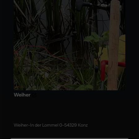
Weiher
Weiherㅤ-ㅤIn der Lommel 0ㅤ-ㅤ54329 Konz